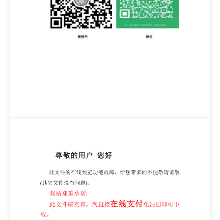
科技进步和对外经 济技术合作的发展，有利于维护我
国经济技术权益。 第五条 国家准许技术的自由进出
口；但是，法律、 行政法规另有规定的除外。 第六
条 国务院对外经济贸易主管部门 (以下简称国务 院
外经贸主管部门 )依照对外贸易法和本条例的规定，
负责 全国的技术进出口管理工作。省、自治区、直辖
市人民政 府外经贸主管部门根据国务院外经贸主管部
门的授权，负 责本行政区域内的技术进出口管理工
作。 国务院有关部门按照国务院的规定，履行技术进
出口 项目的有关管理职责。 第二章 技术进口管理
第七条 国家鼓励先进、适用的技术进口。 第八条
有对外贸易法第十六条规定情形之一的技术 ， 禁止
或者限制进口。 国务院外经贸主管部门会同国务院有
关部门，制定、3调整并公布禁止或者限制进口的技
术目录。 第九条 属于禁止进口的技术，不得进口。