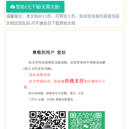
2020年11月29日《国务院关于修改和废止部分行政
赞助2元下载(无需注册)
法 规的决定》第三次修订 ) 第一章 总则 第一条 为
温馨提示：本文档共11页，可预览 3 页，如浏览全部内容或当前
了规范技术进出口管理，维护技术进出口 秩序，促进
文档出现乱码,可开通会员下载原始文档
国民经济和社会发展，根据《中华人民共和国 对外贸
易法》 (以下简称对外贸易法 )及其他有关法律的有关
规定，制定本条例。 第二条 本条例所称技术进出
口，是指从中华人民共 和国境外向中华人民共和国境
内，或者从中华人民共和国 境内向中华人民共和国境
外，通过贸易、投资或者经济技 术合作的方式转移技
术的行为。 前款规定的行为包括专利权转让、专利申
请权转让、 专利实施许可、技术秘密转让、技术服务
和其他方式的技2术转移。 第三条 国家对技术进出
口实行统一的管理制度，依 法维护公平、自由的技术
进出口秩序。 第四条 技术进出口应当符合国家的产
业政策、科技 政策和社会发展政策，有利于促进我国